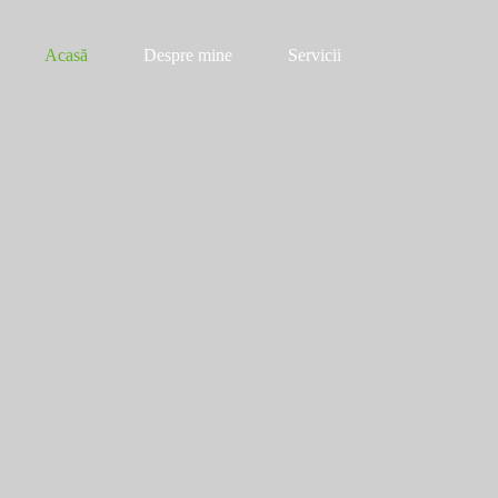
Sari
la
conținut
Acasă
Despre mine
Servicii