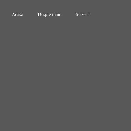
Sari
la
conținut
Acasă
Despre mine
Servicii