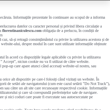
iecăruia. Informaţiile prezentate în continuare au scopul de a informa
crarea datelor cu caracter personal și privind libera circulație a
na
florentinaniculescu.com
obligația de a prelucra, în condiții de
om
ă caz, să-și retragă consimțământul cu privire la utilizarea acestora și de
l website-ului, despre modul în care sunt utilizate informațiile obținute
n acord cu dispozițiile legale aplicabile cu privire la utilizarea
 ” Accept”, niciun cookie nu va fi utilizat de către website.
ul pop-up care apare atunci când accesați website-ul nostru, sau
rice alt dispozitiv pe care-l folosiți când vizitați un website. În
egorii de setări ale navigatorului (cum este cazul setării ”Do Not Track”),
com sau către un alt site care recunoaște respectivul cookie. Informațiile
ilizatorului și care să corespundă preferințelor sale de navigare.
ware și nici coduri care poate fi executate sau autoexecutate pe