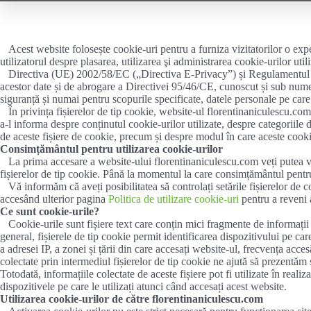
Acest website folosește cookie-uri pentru a furniza vizitatorilor o exper
utilizatorul despre plasarea, utilizarea şi administrarea cookie-urilor ut
Directiva (UE) 2002/58/EC („Directiva E-Privacy”) și Regulamentul (UE) 
acestor date și de abrogare a Directivei 95/46/CE, cunoscut și sub num
siguranță și numai pentru scopurile specificate, datele personale pe care
În privința fișierelor de tip cookie, website-ul florentinaniculescu.com
a-l informa despre conținutul cookie-urilor utilizate, despre categoriile 
de aceste fișiere de cookie, precum și despre modul în care aceste cookie
Consimțământul pentru utilizarea cookie-urilor
La prima accesare a website-ului florentinaniculescu.com veți putea vizu
fișierelor de tip cookie. Până la momentul la care consimțământul pentru u
Vă informăm că aveți posibilitatea să controlați setările fișierelor de 
accesând ulterior pagina
Politica de utilizare cookie-uri
pentru a reveni 
Ce sunt cookie-urile?
Cookie-urile sunt fișiere text care conțin mici fragmente de informații t
general, fișierele de tip cookie permit identificarea dispozitivului pe care-
a adresei IP, a zonei și țării din care accesați website-ul, frecvența acc
colectate prin intermediul fișierelor de tip cookie ne ajută să prezentăm 
Totodată, informațiile colectate de aceste fișiere pot fi utilizate în real
dispozitivele pe care le utilizați atunci când accesați acest website.
Utilizarea cookie-urilor de către florentinaniculescu.com