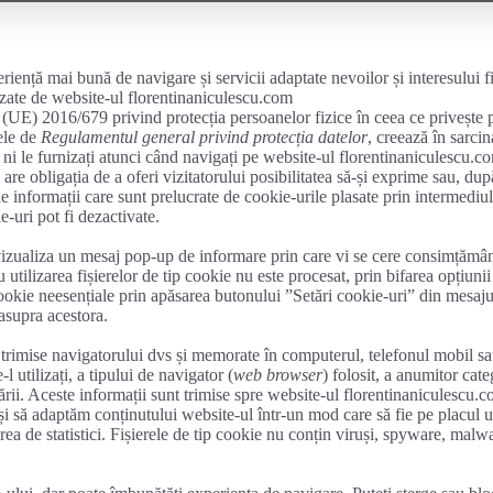
iență mai bună de navigare și servicii adaptate nevoilor și interesului f
ilizate de website-ul florentinaniculescu.com
2016/679 privind protecția persoanelor fizice în ceea ce privește prelu
ele de
Regulamentul general privind protecția datelor
, creează în sarci
 ni le furnizați atunci când navigați pe website-ul florentinaniculescu.c
are obligația de a oferi vizitatorului posibilitatea să-și exprime sau, dup
de informații care sunt prelucrate de cookie-urile plasate prin intermediu
-uri pot fi dezactivate.
aliza un mesaj pop-up de informare prin care vi se cere consimțământul î
tilizarea fișierelor de tip cookie nu este procesat, prin bifarea opțiunii
cookie neesențiale prin apăsarea butonului ”Setări cookie-uri” din mesaj
asupra acestora.
rimise navigatorului dvs și memorate în computerul, telefonul mobil sau o
l utilizați, a tipului de navigator (
web browser
) folosit, a anumitor cat
esării. Aceste informații sunt trimise spre website-ul florentinaniculescu.
și să adaptăm conținutului website-ul într-un mod care să fie pe placul ut
izarea de statistici. Fișierele de tip cookie nu conțin viruși, spyware, mal