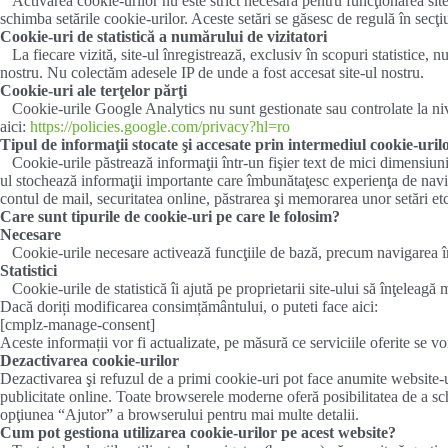
Activarea cookie-urilor nu este strict necesară pentru funcţionarea site
schimba setările cookie-urilor. Aceste setări se găsesc de regulă în sec
Cookie-uri de statistică a numărului de vizitatori
La fiecare vizită, site-ul înregistrează, exclusiv în scopuri statistice, n
nostru. Nu colectăm adesele IP de unde a fost accesat site-ul nostru.
Cookie-uri ale terţelor părţi
Cookie-urile Google Analytics nu sunt gestionate sau controlate la nivel
aici:
https://policies.google.com/privacy?hl=ro
Tipul de informaţii stocate şi accesate prin intermediul cookie-uril
Cookie-urile păstrează informaţii într-un fişier text de mici dimensiu
ul stochează informaţii importante care îmbunătaţesc experienţa de naviga
contul de mail, securitatea online, păstrarea şi memorarea unor setări etc
Care sunt tipurile de cookie-uri pe care le folosim?
Necesare
Cookie-urile necesare activează funcţiile de bază, precum navigarea în p
Statistici
Cookie-urile de statistică îi ajută pe proprietarii site-ului să înţeleagă
Dacă doriți modificarea consimțământului, o puteti face aici:
[cmplz-manage-consent]
Aceste informații vor fi actualizate, pe măsură ce serviciile oferite se v
Dezactivarea cookie-urilor
Dezactivarea şi refuzul de a primi cookie-uri pot face anumite website-u
publicitate online. Toate browserele moderne oferă posibilitatea de a sch
opţiunea “Ajutor” a browserului pentru mai multe detalii.
Cum pot gestiona utilizarea cookie-urilor pe acest website?