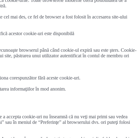
oca cookie-urile. Toate browserele moderne oferă posibilitatea de a
tră.
te cel mai des, ce fel de browser a fost folosit în accesarea site-ului
fică acestor cookie-uri este disponibilă
ecunoaşte browserul până când cookie-ul expiră sau este şters. Cookie-
 site, păstrarea unui utilizator autentificat în contul de membru ori
iona corespunzător fără aceste cookie-uri.
ortarea informaţiilor în mod anonim.
l de a accepta cookie-uri nu înseamnă că nu veţi mai primi sau vedea
i” sau în meniul de “Preferinţe” al browserului dvs. ori puteţi folosi