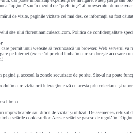
-ului, dar poate îmbunătăţi experienţa de navigare. Puteţi şterge sau bl
ţiunea “opţiuni” sau în meniul de “preferinţe” al browserului dumneavoas
umărul de vizite, paginile vizitate cel mai des, ce informaţii au fost căuta
ul site-ului florentinaniculescu.com. Politica de confidenţialitate speci
or
ni care permit unui website să recunoască un browser. Web-serverul va r
re pe Internet (ex: setări privind limba în care se doreşte accesarea unui
.)
agină şi accesul la zonele securizate de pe site. Site-ul nu poate funcţ
 modul în care vizitatorii interacţionează cu acesta prin colectarea şi rap
or schimba.
ri impracticabile sau dificil de vizitat şi utilizat. De asemenea, refuzu
imba setările cookie-urilor. Aceste setări se gasesc de regulă în “Opţiun