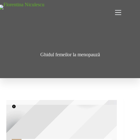
Sari
la
conținut
Ghidul femeilor la menopauză